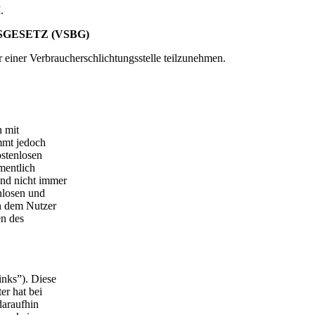
.
GESETZ (VSBG)
or einer Verbraucherschlichtungsstelle teilzunehmen.
n mit
immt jedoch
ostenlosen
mentlich
und nicht immer
nlosen und
en dem Nutzer
en des
inks”). Diese
er hat bei
daraufhin