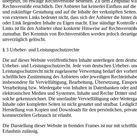
überprüft, ob etwaige Rechtsverstöße bestehen. Zu dem Zeitpunkt wa
Rechtsverstöße ersichtlich. Der Anbieter hat keinerlei Einfluss auf die
und zukünftige Gestaltung und auf die Inhalte der verknüpften Seiten
von externen Links bedeutet nicht, dass sich der Anbieter die hinter 
oder Link liegenden Inhalte zu Eigen macht. Eine ständige Kontrolle 
Links ist für den Anbieter ohne konkrete Hinweise auf Rechtsverstöße
zumutbar. Bei Kenntnis von Rechtsverstößen werden jedoch derartige
unverzüglich gelöscht.
§ 3 Urheber- und Leistungsschutzrechte
Die auf dieser Website veröffentlichten Inhalte unterliegen dem deuts
Urheber- und Leistungsschutzrecht. Jede vom deutschen Urheber- un
Leistungsschutzrecht nicht zugelassene Verwertung bedarf der vorher
schriftlichen Zustimmung des Anbieters oder jeweiligen Rechteinhaber
insbesondere für Vervielfältigung, Bearbeitung, Übersetzung, Einspe
Verarbeitung bzw. Wiedergabe von Inhalten in Datenbanken oder and
elektronischen Medien und Systemen. Inhalte und Rechte Dritter sind 
solche gekennzeichnet. Die unerlaubte Vervielfältigung oder Weiterga
Inhalte oder kompletter Seiten ist nicht gestattet und strafbar. Lediglic
Herstellung von Kopien und Downloads für den persönlichen, private
kommerziellen Gebrauch ist erlaubt.
Die Darstellung dieser Website in fremden Frames ist nur mit schriftli
Erlaubnis zulässig.