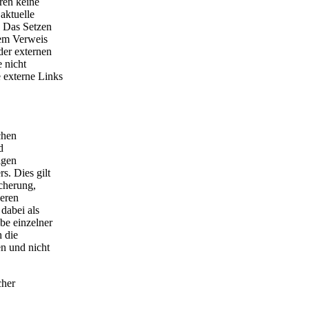
ren keine
 aktuelle
. Das Setzen
dem Verweis
der externen
 nicht
 externe Links
chen
d
igen
s. Dies gilt
icherung,
eren
dabei als
be einzelner
h die
n und nicht
cher