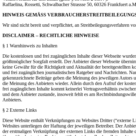
Raffaelina, Rossetti, Schwalbacher Strassse 50, 60326 Frankfuert a.M
HINWEIS GEMÄSS VERBRAUCHERSTREITBEILEGUNGS
Wir sind nicht bereit und verpflichtet, an Streitbeilegungsverfahren v
DISCLAIMER – RECHTLICHE HINWEISE
§ 1 Warnhinweis zu Inhalten
Die kostenlosen und frei zugänglichen Inhalte dieser Webseite wurde
größtmöglicher Sorgfalt erstellt. Der Anbieter dieser Webseite übern
keine Gewähr für die Richtigkeit und Aktualität der bereitgestellten k
und frei zugänglichen journalistischen Ratgeber und Nachrichten. Na
gekennzeichnete Beiträge geben die Meinung des jeweiligen Autors 
die Meinung des Anbieters wieder. Allein durch den Aufruf der koste
frei zugänglichen Inhalte kommt keinerlei Vertragsverhältnis zwisch
und dem Anbieter zustande, insoweit fehlt es am Rechtsbindungswill
Anbieters.
§ 2 Externe Links
Diese Website enthält Verknüpfungen zu Websites Dritter (“externe L
Websites unterliegen der Haftung der jeweiligen Betreiber. Der Anbiet
der erstmaligen Verknüpfung der externen Links die fremden Inhalte 