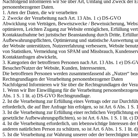
Nachfolgend informieren wir Sie über Art, Umfang und Zweck der E
personenbezogener Daten.
1. Arten der Daten, die wir verarbeiten
2. Zwecke der Verarbeitung nach Art. 13 Abs. 1 c) DS-GVO
Abwicklung von Verträgen, Beweiszwecke / Beweissicherung, Website
optimieren, Leichten Zugang zur Website ermöglichen, Erfüllung vert
Kontaktaufnahme bei juristischer Beanstandung durch Dritte, Erfüllun
Aufbewahrungspflichten, Optimierung und statistische Auswertung u
der Website unterstützen, Nutzererfahrung verbessern, Website benutze
von Statistiken, Vermeidung von SPAM und Missbrauch, Kundenser
Kontaktanfragen abwickeln,
3. Kategorien der betroffenen Personen nach Art. 13 Abs. 1 e) DS-
Besucher/Nutzer der Website, Kunden, Interessenten,
Die betroffenen Personen werden zusammenfassend als „Nutzer“ beze
Rechtsgrundlagen der Verarbeitung personenbezogener Daten
Nachfolgend Informieren wir Sie über die Rechtsgrundlagen der Ver
1. Wenn wir Ihre Einwilligung für die Verarbeitung personenbezogenen
Abs. 1 S. 1 lit. a) DS-GVO Rechtsgrundlage.
2. Ist die Verarbeitung zur Erfüllung eines Vertrags oder zur Durch
erforderlich, die auf Ihre Anfrage hin erfolgen, so ist Art. 6 Abs. 1 
3. Ist die Verarbeitung zur Erfüllung einer rechtlichen Verpflichtung er
gesetzliche Aufbewahrungspflichten), so ist Art. 6 Abs. 1 S. 1 lit. 
4. Ist die Verarbeitung erforderlich, um lebenswichtige Interessen der
anderen natürlichen Person zu schützen, so ist Art. 6 Abs. 1 S. 1 li
5. Ist die Verarbeitung zur Wahrung unserer oder der berechtigten Inte