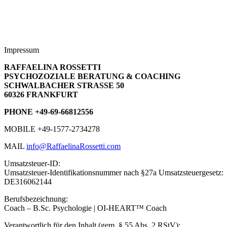
Impressum
RAFFAELINA ROSSETTI
PSYCHOZOZIALE BERATUNG & COACHING
SCHWALBACHER STRASSE 50
60326 FRANKFURT
PHONE +49-69-66812556
MOBILE +49-1577-2734278
MAIL
info@RaffaelinaRossetti.com
Umsatzsteuer-ID:
Umsatzsteuer-Identifikationsnummer nach §27a Umsatzsteuergesetz:
DE316062144
Berufsbezeichnung:
Coach – B.Sc. Psychologie | OI-HEART™ Coach
Verantwortlich für den Inhalt (gem. § 55 Abs. 2 RStV):