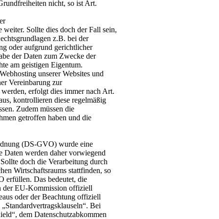
undfreiheiten nicht, so ist Art.
er
weiter. Sollte dies doch der Fall sein,
echtsgrundlagen z.B. bei der
g oder aufgrund gerichtlicher
gabe der Daten zum Zwecke der
hte am geistigen Eigentum.
m Webhosting unserer Websites und
er Vereinbarung zur
 werden, erfolgt dies immer nach Art.
us, kontrollieren diese regelmäßig
assen. Zudem müssen die
ahmen getroffen haben und die
ordnung (DS-GVO) wurde eine
hre Daten werden daher vorwiegend
ollte doch die Verarbeitung durch
hen Wirtschaftsraums stattfinden, so
 erfüllen. Das bedeutet, die
n der EU-Kommission offiziell
aus oder der Beachtung offiziell
n „Standardvertragsklauseln“. Bei
Shield“, dem Datenschutzabkommen