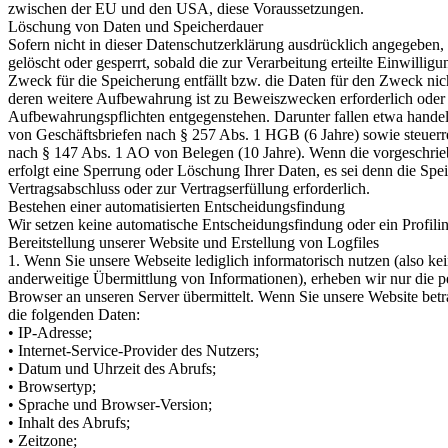
zwischen der EU und den USA, diese Voraussetzungen.
Löschung von Daten und Speicherdauer
Sofern nicht in dieser Datenschutzerklärung ausdrücklich angegeben
gelöscht oder gesperrt, sobald die zur Verarbeitung erteilte Einwilli
Zweck für die Speicherung entfällt bzw. die Daten für den Zweck nich
deren weitere Aufbewahrung ist zu Beweiszwecken erforderlich oder 
Aufbewahrungspflichten entgegenstehen. Darunter fallen etwa hande
von Geschäftsbriefen nach § 257 Abs. 1 HGB (6 Jahre) sowie steuer
nach § 147 Abs. 1 AO von Belegen (10 Jahre). Wenn die vorgeschrie
erfolgt eine Sperrung oder Löschung Ihrer Daten, es sei denn die Spei
Vertragsabschluss oder zur Vertragserfüllung erforderlich.
Bestehen einer automatisierten Entscheidungsfindung
Wir setzen keine automatische Entscheidungsfindung oder ein Profilin
Bereitstellung unserer Website und Erstellung von Logfiles
1. Wenn Sie unsere Webseite lediglich informatorisch nutzen (also ke
anderweitige Übermittlung von Informationen), erheben wir nur die 
Browser an unseren Server übermittelt. Wenn Sie unsere Website bet
die folgenden Daten:
• IP-Adresse;
• Internet-Service-Provider des Nutzers;
• Datum und Uhrzeit des Abrufs;
• Browsertyp;
• Sprache und Browser-Version;
• Inhalt des Abrufs;
• Zeitzone;